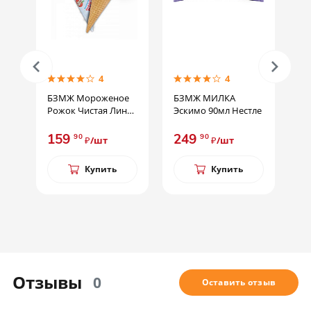
4
4
4
оженое
БЗМЖ МИЛКА
Блинчики Морозко
тая Линия
Эскимо 90мл Нестле
с мясом 420г
СТАРАЯ ЦЕНА
249
149
169
90
99
90
шт
₽/шт
₽/шт
₽/ш
пить
Купить
Купить
Отзывы
0
Оставить отзыв