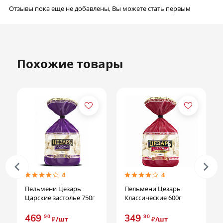
Отзывы пока еще не добавлены, Вы можете стать первым
Похожие товары
4
4
Пельмени Цезарь
Пельмени Цезарь
Пель
Царские застолье 750г
Классические 600г
Цеза
469
349
44
90
90
₽/шт
₽/шт