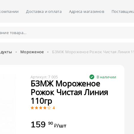
компании
Доставка и оплата
Адреса магазинов
Поставщик
дукты
Мороженое
БЗМЖ Мороженое Рожок Чистая Линия 1
Артикул:
7 005
В наличии
БЗМЖ Мороженое
Рожок Чистая Линия
110гр
4
159
90
₽/шт