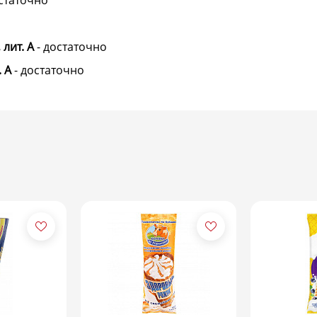
статочно
лит. А
-
достаточно
 А
-
достаточно