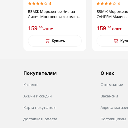
4
4
Чистая
БЗМЖ Мороженое Рожок
БЗМЖ Рожок П
 лакомка
САНРЕМ Малина-Банан 78г
карам./вар.сг
Нестле
из Кореновки
159
179
90
90
₽/шт
₽/шт
ть
Купить
Покупателям
О нас
Каталог
О компании
Акции и скидки
Вакансии
Карта покупателя
Адреса магази
Доставка и оплата
Поставщикам