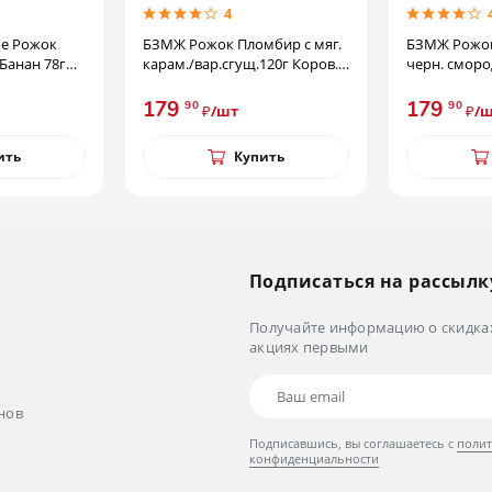
4
ломбир с мяг.
БЗМЖ Рожок Пломбир с
БЗМЖ М
ущ.120г Коров.
черн. смород. 120г Коров. из
МАКСИДУ
Кореновки
Нестле
179
179
90
90
₽/шт
Купить
Купить
Подписаться на рассылк
Получайте информацию о скидка
акциях первыми
нов
Подписавшись, вы соглашаетесь с
поли
конфиденциальности