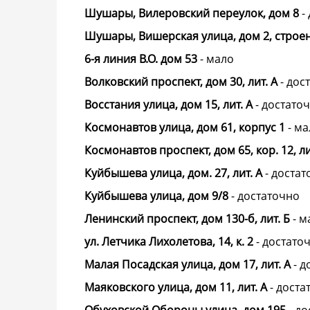
Шушары, Вилеровский переулок, дом 8
-
Шушары, Вишерская улица, дом 2, строе
6-я линия В.О. дом 53
-
мало
Волковский проспект, дом 30, лит. А
-
дос
Восстания улица, дом 15, лит. А
-
достато
Космонавтов улица, дом 61, корпус 1
-
ма
Космонавтов проспект, дом 65, кор. 12, лит
Куйбышева улица, дом. 27, лит. А
-
достат
Куйбышева улица, дом 9/8
-
достаточно
Ленинский проспект, дом 130-б, лит. Б
-
м
ул. Летчика Лихолетова, 14, к. 2
-
достато
Малая Посадская улица, дом 17, лит. А
-
д
Маяковского улица, дом 11, лит. А
-
доста