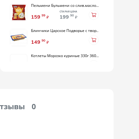
Пельмени Бульмени со слив.маслом 400гр Горячая штучка
СТАРАЯ ЦЕНА
99
90
159
199
₽
₽
Блинчики Царское Подворье с творогом 420г
90
149
₽
Котлеты Морозко куриные 330г 360гр
90
169
₽
Наггетсы с куриным филе из печи 250гр Вязанка
СТАРАЯ ЦЕНА
99
90
159
179
₽
₽
тзывы
0
Пельмени Цезарь с мясом бычков 450г
90
289
₽
Котлеты Классические 450гр Морозко