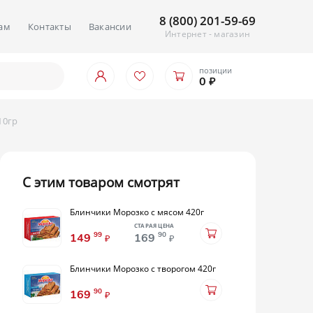
8 (800) 201-59-69
ам
Контакты
Вакансии
Интернет - магазин
позиции
0 ₽
10гр
С этим товаром смотрят
Блинчики Морозко с мясом 420г
СТАРАЯ ЦЕНА
99
90
149
169
₽
₽
Блинчики Морозко с творогом 420г
90
169
₽