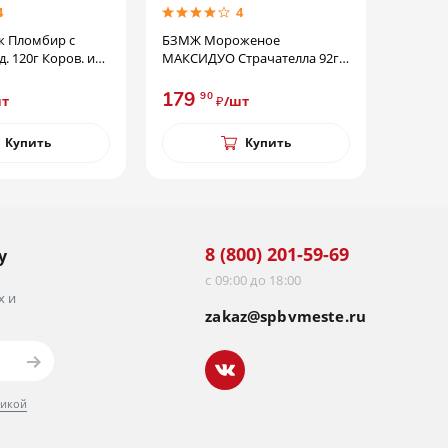
4
4
ороженое
БЗМЖ Мороженое Эскимо
БЗ
О Страчателла 92г
Российское Чист. лин. фольга
Сен
80г
169
1
90
₽/шт
₽/шт
Купить
Купить
8 (800) 201-59-69
у
с 09:00 до 18:00
х и
zakaz@spbvmeste.ru
тикой