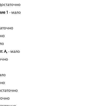
достаточно
ние 1
-
мало
таточно
чно
ло
. А,
-
мало
очно
ало
чно
остаточно
точно