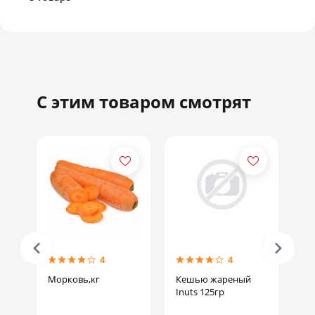
С этим товаром смотрят
4
4
Морковь,кг
Кешью жареный
Ма
Inuts 125гр
In