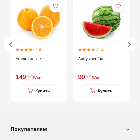
4
4
Апельсины ,кг
Арбуз вес 1кг
149
99
90
90
₽/кг
₽/кг
Купить
Купить
Покупателям