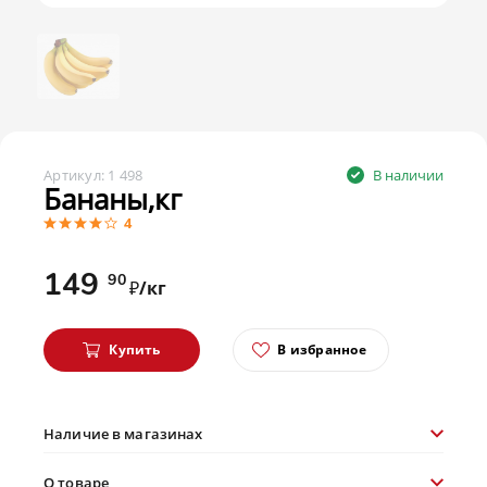
Артикул:
1 498
В наличии
Бананы,кг
4
149
90
₽/кг
Купить
В избранное
Наличие в магазинах
О товаре