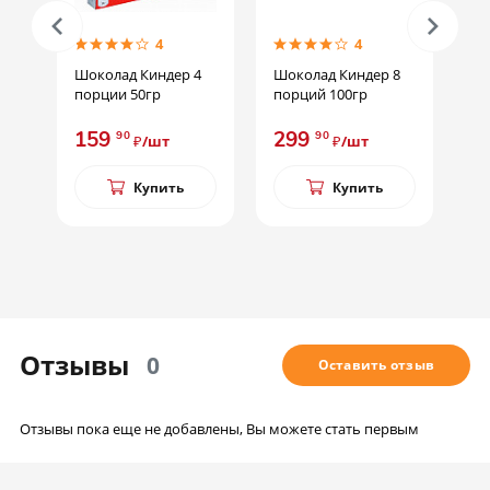
4
4
Шоколад Киндер 4
Шоколад Киндер 8
Тор
порции 50гр
порций 100гр
Пек
159
299
1
90
90
₽/шт
₽/шт
Купить
Купить
Отзывы
0
Оставить отзыв
Отзывы пока еще не добавлены, Вы можете стать первым