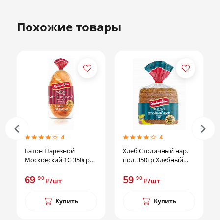
Похожие товары
4
4
Батон Нарезной
Хлеб Столичный нар.
Московский 1С 350гр
пол. 350гр Хлебный
Фацер
Дом (Фацер)
69
59
90
90
₽/шт
₽/шт
Купить
Купить